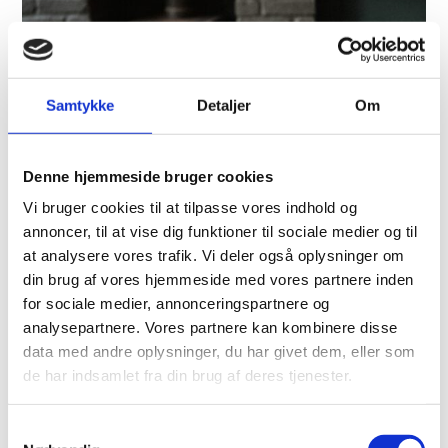
Samtykke
Detaljer
Om
Denne hjemmeside bruger cookies
Vi bruger cookies til at tilpasse vores indhold og
annoncer, til at vise dig funktioner til sociale medier og til
at analysere vores trafik. Vi deler også oplysninger om
din brug af vores hjemmeside med vores partnere inden
Welche Lösung ist die beste
for sociale medier, annonceringspartnere og
für meinen Kaminofen?
analysepartnere. Vores partnere kan kombinere disse
data med andre oplysninger, du har givet dem, eller som
de har indsamlet fra din brug af deres tjenester.
Die Wahl zwischen einem aktiven
Partikelabscheider
und einem passiven Feinstaubfilter hängt von
Samtykkevalg
verschiedenen Faktoren ab – darunter die