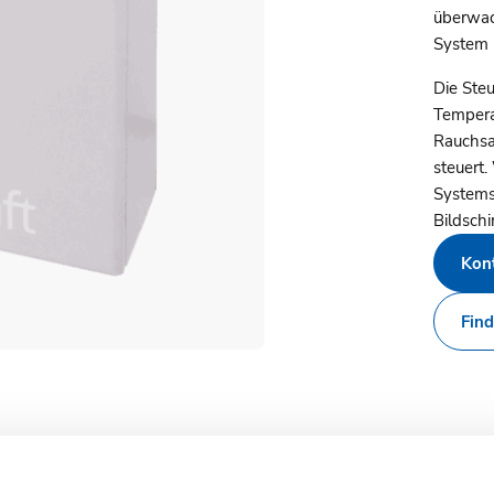
überwac
System 
Die Ste
Tempera
Rauchsa
steuert
Systems
Bildschi
Kont
Find
Kompatibel mit
Ästhetik