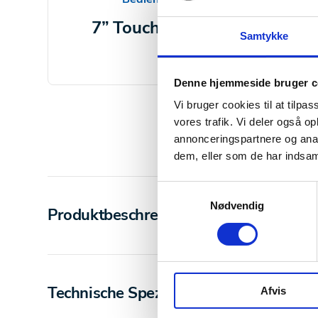
7” Touchscreen
Wär
Samtykke
Denne hjemmeside bruger c
Vi bruger cookies til at tilpas
vores trafik. Vi deler også 
annonceringspartnere og anal
dem, eller som de har indsaml
Samtykkevalg
Nødvendig
Produktbeschreibung
Technische Spezifikationen
Afvis