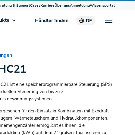
ratung & Support
Cases
Karriere
Über uns
Anmeldung
Wissensportal
ukte
Händler finden
DE
ungen
HC21
C21 ist eine speicherprogrammierbare Steuerung (SPS)
viduellen Steuerung von bis zu 2
ückgewinnungssystemen.
vorgesehen für den Einsatz in Kombination mit Exodraft-
ugern, Wärmetauschern und Hydraulikkomponenten.
memengenzähler ermöglicht es Ihnen, die
roduktion (kWh) auf dem 7” großen Touchscreen zu