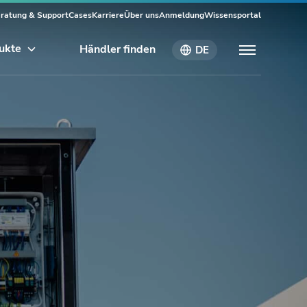
ratung & Support
Cases
Karriere
Über uns
Anmeldung
Wissensportal
ukte
Händler finden
DE