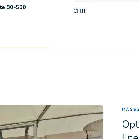
ate 80-500
CFIR
MASSG
Opt
Ener