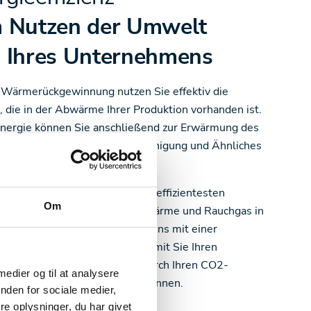
m
Nutzen der Umwelt
 Ihres Unternehmens
 Wärmerückgewinnung nutzen Sie effektiv die
, die in der Abwärme Ihrer Produktion vorhanden ist.
nergie können Sie anschließend zur Erwärmung des
 für Ihre Heizsysteme, zur Reinigung und Ähnliches
den.
draft produzieren wir eines der effizientesten
Om
e zur Rückgewinnung von Abwärme und Rauchgas in
ieanlagen. Lassen Sie sich von uns mit einer
hneiderten Lösung helfen, damit Sie Ihren
verbrauch reduzieren und dadurch Ihren CO
2
-
 medier og til at analysere
uck und Ihre Kosten senken können.
nden for sociale medier,
e oplysninger, du har givet