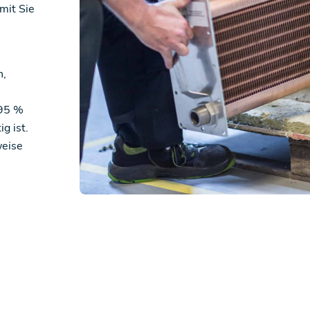
mit Sie
n,
 95 %
g ist.
weise