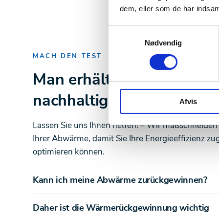
dem, eller som de har indsaml
Samtykkevalg
Nødvendig
MACH DEN TEST
Man erhält Energie, inde
nachhaltigen Zukunft beit
Afvis
Lassen Sie uns Ihnen helfen! – Wir maßschneide
Ihrer Abwärme, damit Sie Ihre Energieeffizienz 
optimieren können.
Kann ich meine Abwärme zurückgewinnen?
Daher ist die Wärmerückgewinnung wichtig