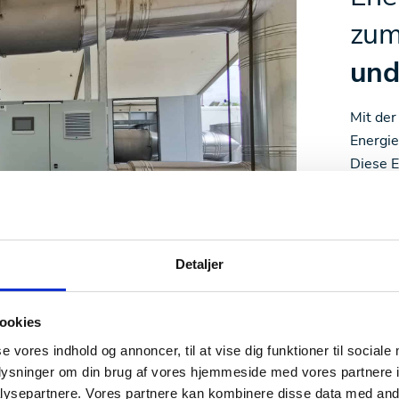
zu
und
Mit der
Energie
Diese E
Wassers
verwen
Bei Exo
Detaljer
System
Industr
maßgesc
ookies
Energie
se vores indhold og annoncer, til at vise dig funktioner til sociale
Fußabdr
oplysninger om din brug af vores hjemmeside med vores partnere i
ysepartnere. Vores partnere kan kombinere disse data med andr