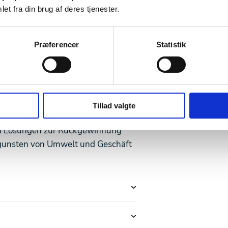
et fra din brug af deres tjenester.
Præferencer
Statistik
m man zu einer
rägt
Tillad valgte
rn Lösungen zur Rückgewinnung
zugunsten von Umwelt und Geschäft