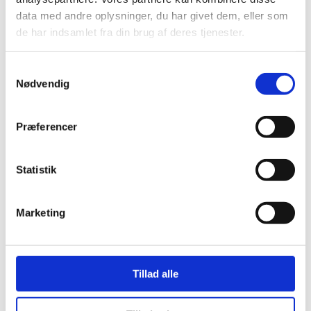
data med andre oplysninger, du har givet dem, eller som
Gas
de har indsamlet fra din brug af deres tjenester.
Samtykkevalg
Nødvendig
Maximale Dauertemperatur
200 °C
Præferencer
Statistik
Anwendung
Marketing
Privat, kommerziell, Industrie
Tillad alle