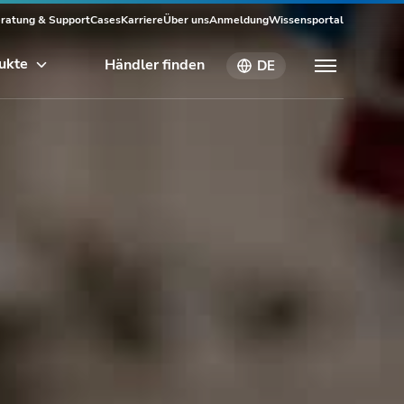
ratung & Support
Cases
Karriere
Über uns
Anmeldung
Wissensportal
ukte
Händler finden
DE