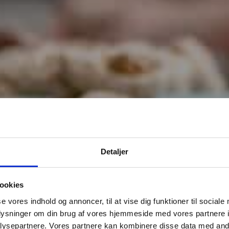
RIEDMAIR INDUSTRIEBÄCKEREI
Detaljer
Plug-and-pla
ookies
ückgewinnung
se vores indhold og annoncer, til at vise dig funktioner til sociale
oplysninger om din brug af vores hjemmeside med vores partnere i
ysepartnere. Vores partnere kan kombinere disse data med andr