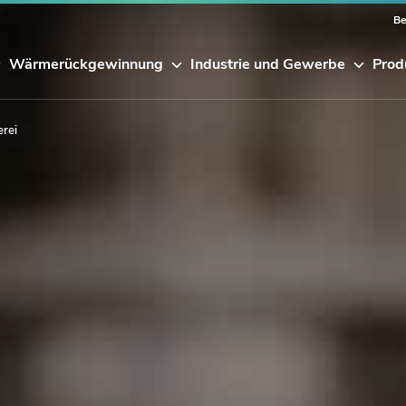
Be
Wärmerückgewinnung
Industrie und Gewerbe
Prod
erei