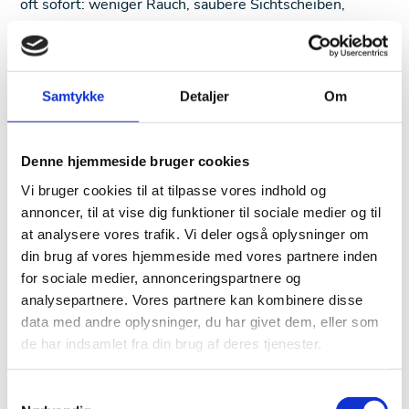
oft sofort: weniger Rauch, saubere Sichtscheiben,
bessere Luftqualität im Innenraum.
Ein optimierter Schornsteinzug bedeutet, dass der Ofen
leichter anzuzünden ist, gleichmäßiger brennt und
Samtykke
Detaljer
Om
weniger Brennstoff benötigt wird. Das spart nicht nur
Holz, sondern auch Geld – und verringert gleichzeitig
den Ausstoß von Emissionen. Eine stabile Verbrennung
Denne hjemmeside bruger cookies
mit hohem Wirkungsgrad kann die Energieeffizienz um
Vi bruger cookies til at tilpasse vores indhold og
bis zu 20 % steigern, je nach Ausgangslage und
annoncer, til at vise dig funktioner til sociale medier og til
Anlagenzustand.
at analysere vores trafik. Vi deler også oplysninger om
din brug af vores hjemmeside med vores partnere inden
Auch gesundheitlich macht sich der Unterschied
for sociale medier, annonceringspartnere og
bemerkbar: Keine plötzlichen Rauchgasaustritte mehr
analysepartnere. Vores partnere kan kombinere disse
beim Nachlegen, kein Feinstaubfilm auf Möbeln, kein
data med andre oplysninger, du har givet dem, eller som
Hustenreiz durch schlecht abgeführte Abgase. Gerade
de har indsamlet fra din brug af deres tjenester.
für Kinder, Senioren oder chronisch kranke Menschen
ein bedeutender Gewinn an Lebensqualität.
Samtykkevalg