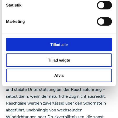
Belüftung
Statistik
Um jederzeit einen zuverlässigen und effizienten
Marketing
Schornsteinzug sicherzustellen, wurde auf dem Kamin
der Berghütte ein Exodraft
RS012-Rauchsauger
mit
manueller Steuerung
EFC16
installiert. Das System ist
gezielt dafür ausgelegt, die Herausforderungen zu
Tillad alle
lösen, die entstehen, wenn ein großer offener Kamin
mit einer aktiven Küche in einem modernen Berghaus
Tillad valgte
kombiniert wird.
Das Modell
RS012
ist für kleinere Kamine und
Afvis
Holzöfen dimensioniert, bietet jedoch eine kraftvolle
und stabile Unterstützung bei der Rauchabführung –
selbst dann, wenn der natürliche Zug nicht ausreicht.
Rauchgase werden zuverlässig über den Schornstein
abgeführt, unabhängig von wechselnden
Windrichtungen oder Druckverhältnissen, die sonst