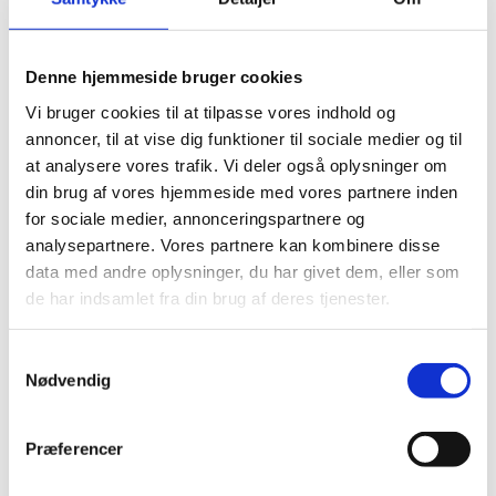
Denne hjemmeside bruger cookies
Vi bruger cookies til at tilpasse vores indhold og
annoncer, til at vise dig funktioner til sociale medier og til
at analysere vores trafik. Vi deler også oplysninger om
din brug af vores hjemmeside med vores partnere inden
for sociale medier, annonceringspartnere og
analysepartnere. Vores partnere kan kombinere disse
data med andre oplysninger, du har givet dem, eller som
de har indsamlet fra din brug af deres tjenester.
Samtykkevalg
Nødvendig
SPEZIFIKATIONEN DER LÖSUNG
Effizienter Schornsteinzug –
bei
Præferencer
jedem Wetter und mit jeder